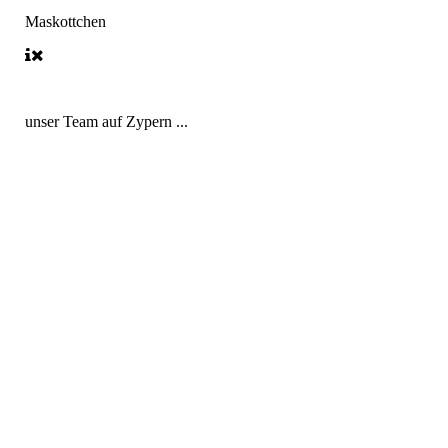
Maskottchen
unser Team auf Zypern ...
IMG_8318
IMG_6607
IMG_6764
IMG_6815
IMG_4724
IMG_4729
IMG_4813
IMG_2722